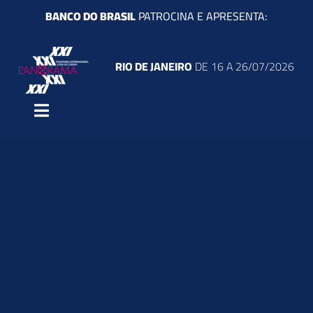
Ir
BANCO DO BRASIL
PATROCINA E APRESENTA:
para
o
RIO DE JANEIRO
DE 16 A 26/07/2026
conteúdo
Toggle
Navigation
O Festival
Filmes
Programação
Atividades