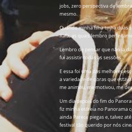
jobs, zero perspectiva de lemb
mesmo.
Quando minha filha tinha duas se
Rafa, as quais lembro perfeitame
Lembro de pensar que não ia d
fui assistir todas as sessões.
E essa foi uma das melhores escol
a variedade de obras que estava
me animou, me motivou, me deu
Um dia depois do fim do Panoram
fiz minha estreia no Panorama c
ainda Parece piegas e, talvez at
festival tão querido por nós cine