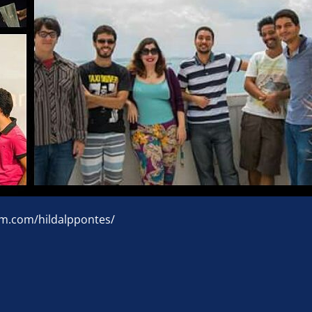
am.com/hildalppontes/