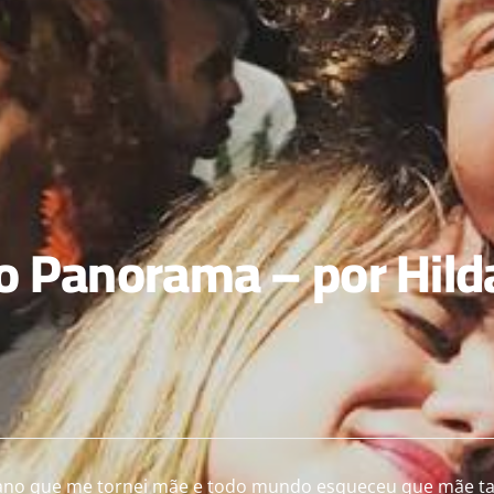
 Panorama – por Hild
O ano que me tornei mãe e todo mundo esqueceu que mãe 