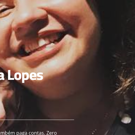
a Lopes
também paga contas. Zero