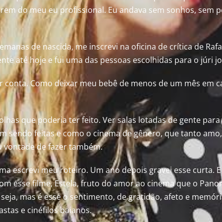
rarem do meu eu profissional. Eu andava sem sonhos, sem p
manas de nascida, me inscrevi na oficina de crítica de Rafae
nte até hoje e fui uma das pessoas escolhidas para o júri 
ar conta. Como deixar meu bebê de menos de um mês em c
has que poderia ter feito. Ver salas lotadas de gente para a
m sendo feitas e como o cinema de gênero, que tanto amo,
 vontade de fazer também.
a escrevi meu roteiro. Um ano depois gravei esse curta. E
om esse filme, Estela, fruto do amor ao cinema que o Pano
é seja, mas é esse o sentimento, de gratidão, afeto e memó
astas e cinéfilos baianos.