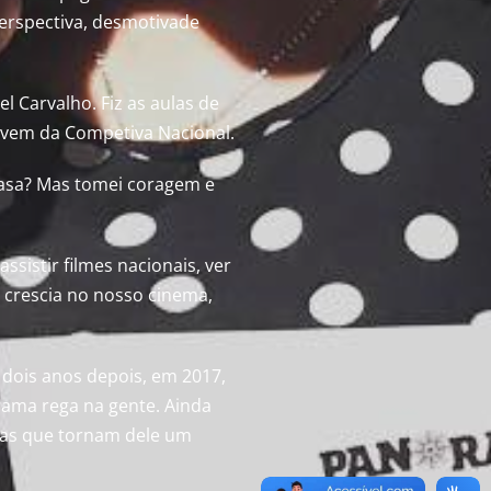
erspectiva, desmotivade
l Carvalho. Fiz as aulas de
jovem da Competiva Nacional.
asa? Mas tomei coragem e
ssistir filmes nacionais, ver
 crescia no nosso cinema,
 dois anos depois, em 2017,
rama rega na gente. Ainda
rias que tornam dele um