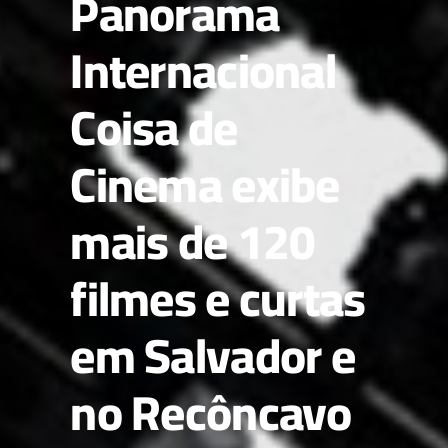
Panorama
Internacional
Coisa de
Cinema exibe
mais de 120
filmes e curtas
em Salvador e
no Recôncavo