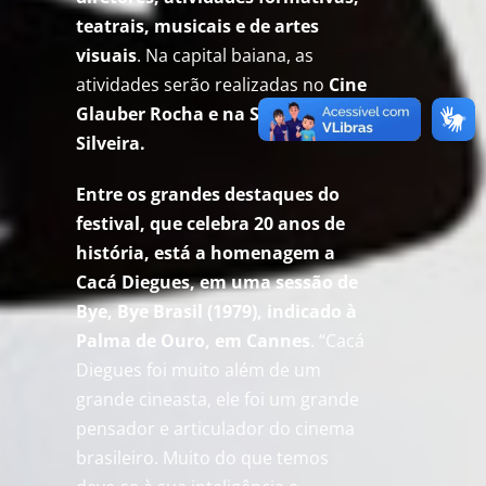
teatrais, musicais e de artes
visuais
. Na capital baiana, as
atividades serão realizadas no
Cine
Glauber Rocha e na Sala Walter da
Silveira.
Entre os grandes destaques do
festival, que celebra 20 anos de
história, está a homenagem a
Cacá Diegues, em uma sessão de
Bye, Bye Brasil (1979), indicado à
Palma de Ouro, em Cannes
. “Cacá
Diegues foi muito além de um
grande cineasta, ele foi um grande
pensador e articulador do cinema
brasileiro. Muito do que temos