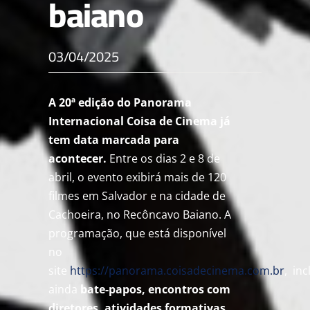
baiano
03/04/2025
A 20ª edição do Panorama
Internacional Coisa de Cinema já
tem data marcada para
acontecer.
Entre os dias 2 e 8 de
abril, o evento exibirá mais de 120
filmes em Salvador e na cidade de
Cachoeira, no Recôncavo Baiano. A
programação, que está disponível
no
site
https://panorama.coisadecinema.com.br
,
inc
ainda
bate-papos, encontros com
diretores, atividades formativas,