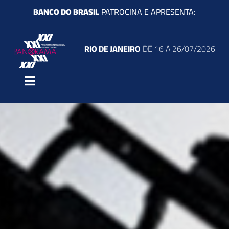
Ir
BANCO DO BRASIL
PATROCINA E APRESENTA:
para
o
RIO DE JANEIRO
DE 16 A 26/07/2026
conteúdo
Toggle
Navigation
O Festival
Filmes
Programação
Atividades